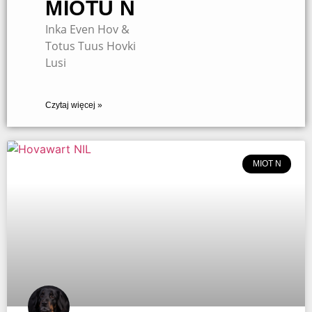
MIOTU N
Inka Even Hov &
Totus Tuus Hovki
Lusi
Czytaj więcej »
MIOT N