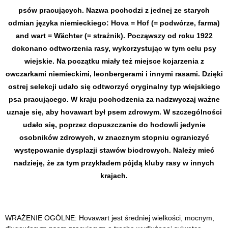
psów pracujących. Nazwa pochodzi z jednej ze starych
odmian języka niemieckiego: Hova = Hof (= podwórze, farma)
and wart = Wächter (= strażnik). Począwszy od roku 1922
dokonano odtworzenia rasy, wykorzystując w tym celu psy
wiejskie. Na początku miały też miejsce kojarzenia z
owczarkami niemieckimi, leonbergerami i innymi rasami. Dzięki
ostrej selekcji udało się odtworzyć oryginalny typ wiejskiego
psa pracującego. W kraju pochodzenia za nadzwyczaj ważne
uznaje się, aby hovawart był psem zdrowym. W szczególności
udało się, poprzez dopuszczanie do hodowli jedynie
osobników zdrowych, w znacznym stopniu ograniczyć
występowanie dysplazji stawów biodrowych. Należy mieć
nadzieję, że za tym przykładem pójdą kluby rasy w innych
krajach.
WRAŻENIE OGÓLNE: Hovawart jest średniej wielkości, mocnym,