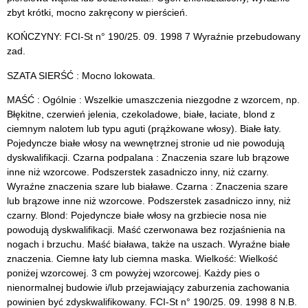
zbyt krótki, mocno zakręcony w pierścień.
KOŃCZYNY: FCI-St n° 190/25. 09. 1998 7 Wyraźnie przebudowany
zad.
SZATA SIERŚĆ : Mocno lokowata.
MAŚĆ : Ogólnie : Wszelkie umaszczenia niezgodne z wzorcem, np.
Błękitne, czerwień jelenia, czekoladowe, białe, łaciate, blond z
ciemnym nalotem lub typu aguti (prążkowane włosy). Białe łaty.
Pojedyncze białe włosy na wewnętrznej stronie ud nie powodują
dyskwalifikacji. Czarna podpalana : Znaczenia szare lub brązowe
inne niż wzorcowe. Podszerstek zasadniczo inny, niż czarny.
Wyraźne znaczenia szare lub białawe. Czarna : Znaczenia szare
lub brązowe inne niż wzorcowe. Podszerstek zasadniczo inny, niż
czarny. Blond: Pojedyncze białe włosy na grzbiecie nosa nie
powodują dyskwalifikacji. Maść czerwonawa bez rozjaśnienia na
nogach i brzuchu. Maść biaława, także na uszach. Wyraźne białe
znaczenia. Ciemne łaty lub ciemna maska. Wielkość: Wielkość
poniżej wzorcowej. 3 cm powyżej wzorcowej. Każdy pies o
nienormalnej budowie i/lub przejawiający zaburzenia zachowania
powinien być zdyskwalifikowany. FCI-St n° 190/25. 09. 1998 8 N.B.