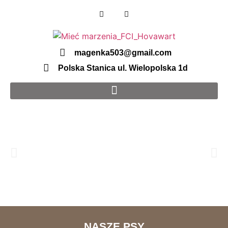
magenka503@gmail.com
Polska Stanica ul. Wielopolska 1d
”Mieć
NASZE PSY
Marzenia”