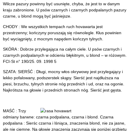
Wilcze pazury powinny być usunięte, chyba, że jest to w danym
kraju zabronione. U psów czarnych i czarnych podpalanych pazury
czarne, u blond mogą być jaśniejsze.
CHODY : We wszystkich tempach ruch hovawarta jest
przestrzenny; kończyny poruszają się równolegle. Kłus powinien
być wyciągnięty, z mocnym napędem kończyn tylnych.
SKÓRA : Dobrze przylegająca na całym ciele. U psów czarnych i
czarnych podpalanych w odcieniu błękitnym, u blond – w różowym.
FCI-St n° 190/25. 09. 1998 5
SZATA: SIERŚĆ : Długi, mocny włos okrywowy jest przylegający i
lekko pofalowany, podszerstek skąpy. Sierść jest najdłuższa na
piesi, brzuchu, tylnych stronie nóg przednich i ud, oraz na ogonie.
Najkrótsza na głowie i przednich stronach nóg. Sierść jest gęsta.
MAŚĆ : Trzy
odmiany barwne: czarna podpalana, czarna i blond. Czarna
podpalana : Sierśc czarna i lśniąca, znaczenia blond, nie za jasne,
ale nie ciemne. Na głowie znaczenia zaczynają się poniżej grzbietu