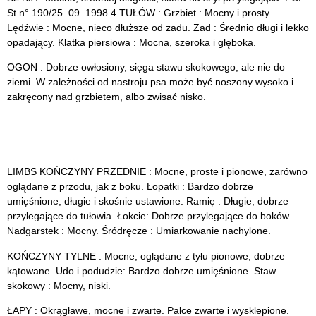
St n° 190/25. 09. 1998 4 TUŁÓW : Grzbiet : Mocny i prosty.
Lędźwie : Mocne, nieco dłuższe od zadu. Zad : Średnio długi i lekko
opadający. Klatka piersiowa : Mocna, szeroka i głęboka.
OGON : Dobrze owłosiony, sięga stawu skokowego, ale nie do
ziemi. W zależności od nastroju psa może być noszony wysoko i
zakręcony nad grzbietem, albo zwisać nisko.
LIMBS KOŃCZYNY PRZEDNIE : Mocne, proste i pionowe, zarówno
oglądane z przodu, jak z boku. Łopatki : Bardzo dobrze
umięśnione, długie i skośnie ustawione. Ramię : Długie, dobrze
przylegające do tułowia. Łokcie: Dobrze przylegające do boków.
Nadgarstek : Mocny. Śródręcze : Umiarkowanie nachylone.
KOŃCZYNY TYLNE : Mocne, oglądane z tyłu pionowe, dobrze
kątowane. Udo i podudzie: Bardzo dobrze umięśnione. Staw
skokowy : Mocny, niski.
ŁAPY : Okrągławe, mocne i zwarte. Palce zwarte i wysklepione.