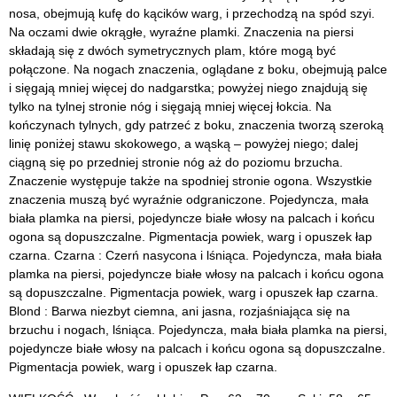
nosa, obejmują kufę do kącików warg, i przechodzą na spód szyi.
Na oczami dwie okrągłe, wyraźne plamki. Znaczenia na piersi
składają się z dwóch symetrycznych plam, które mogą być
połączone. Na nogach znaczenia, oglądane z boku, obejmują palce
i sięgają mniej więcej do nadgarstka; powyżej niego znajdują się
tylko na tylnej stronie nóg i sięgają mniej więcej łokcia. Na
kończynach tylnych, gdy patrzeć z boku, znaczenia tworzą szeroką
linię poniżej stawu skokowego, a wąską – powyżej niego; dalej
ciągną się po przedniej stronie nóg aż do poziomu brzucha.
Znaczenie występuje także na spodniej stronie ogona. Wszystkie
znaczenia muszą być wyraźnie odgraniczone. Pojedyncza, mała
biała plamka na piersi, pojedyncze białe włosy na palcach i końcu
ogona są dopuszczalne. Pigmentacja powiek, warg i opuszek łap
czarna. Czarna : Czerń nasycona i lśniąca. Pojedyncza, mała biała
plamka na piersi, pojedyncze białe włosy na palcach i końcu ogona
są dopuszczalne. Pigmentacja powiek, warg i opuszek łap czarna.
Blond : Barwa niezbyt ciemna, ani jasna, rozjaśniająca się na
brzuchu i nogach, lśniąca. Pojedyncza, mała biała plamka na piersi,
pojedyncze białe włosy na palcach i końcu ogona są dopuszczalne.
Pigmentacja powiek, warg i opuszek łap czarna.