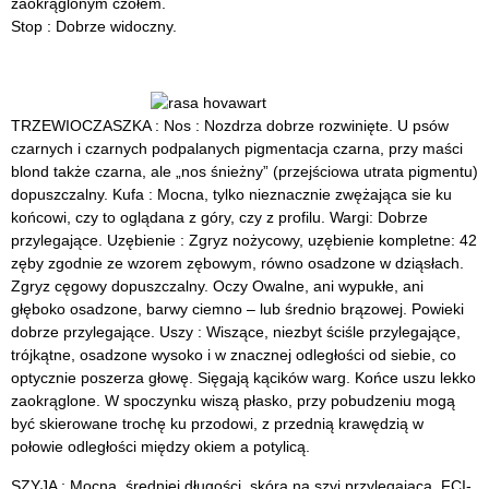
zaokrąglonym czołem.
Stop : Dobrze widoczny.
TRZEWIOCZASZKA : Nos : Nozdrza dobrze rozwinięte. U psów
czarnych i czarnych podpalanych pigmentacja czarna, przy maści
blond także czarna, ale „nos śnieżny” (przejściowa utrata pigmentu)
dopuszczalny. Kufa : Mocna, tylko nieznacznie zwężająca sie ku
końcowi, czy to oglądana z góry, czy z profilu. Wargi: Dobrze
przylegające. Uzębienie : Zgryz nożycowy, uzębienie kompletne: 42
zęby zgodnie ze wzorem zębowym, równo osadzone w dziąsłach.
Zgryz cęgowy dopuszczalny. Oczy Owalne, ani wypukłe, ani
głęboko osadzone, barwy ciemno – lub średnio brązowej. Powieki
dobrze przylegające. Uszy : Wiszące, niezbyt ściśle przylegające,
trójkątne, osadzone wysoko i w znacznej odległości od siebie, co
optycznie poszerza głowę. Sięgają kącików warg. Końce uszu lekko
zaokrąglone. W spoczynku wiszą płasko, przy pobudzeniu mogą
być skierowane trochę ku przodowi, z przednią krawędzią w
połowie odległości między okiem a potylicą.
SZYJA : Mocna, średniej długości, skóra na szyi przylegająca. FCI-