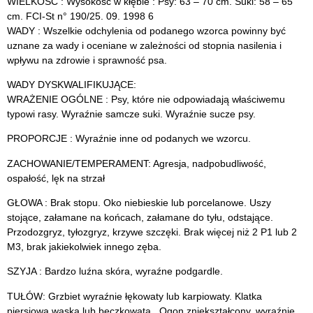
WIELKOŚĆ : Wysokość w kłębie : Psy: 63 – 70 cm. Suki: 58 – 65
cm. FCI-St n° 190/25. 09. 1998 6
WADY : Wszelkie odchylenia od podanego wzorca powinny być
uznane za wady i oceniane w zależności od stopnia nasilenia i
wpływu na zdrowie i sprawność psa.
WADY DYSKWALIFIKUJĄCE:
WRAŻENIE OGÓLNE : Psy, które nie odpowiadają właściwemu
typowi rasy. Wyraźnie samcze suki. Wyraźnie sucze psy.
PROPORCJE : Wyraźnie inne od podanych we wzorcu.
ZACHOWANIE/TEMPERAMENT: Agresja, nadpobudliwość,
ospałość, lęk na strzał
GŁOWA : Brak stopu. Oko niebieskie lub porcelanowe. Uszy
stojące, załamane na końcach, załamane do tyłu, odstające.
Przodozgryz, tyłozgryz, krzywe szczęki. Brak więcej niż 2 P1 lub 2
M3, brak jakiekolwiek innego zęba.
SZYJA : Bardzo luźna skóra, wyraźne podgardle.
TUŁÓW: Grzbiet wyraźnie łękowaty lub karpiowaty. Klatka
piersiowa wąska lub beczkowata.. Ogon zniekształcony, wyraźnie