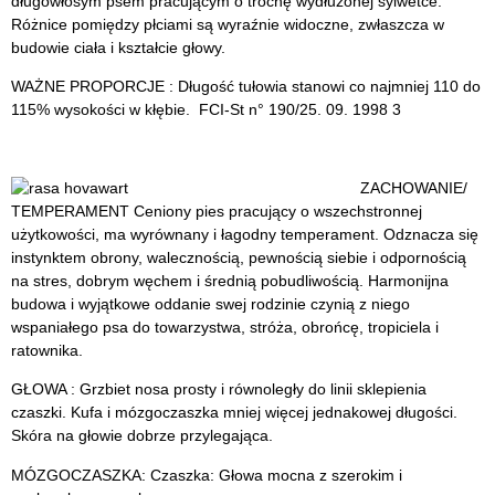
długowłosym psem pracującym o trochę wydłużonej sylwetce.
Różnice pomiędzy płciami są wyraźnie widoczne, zwłaszcza w
budowie ciała i kształcie głowy.
WAŻNE PROPORCJE : Długość tułowia stanowi co najmniej 110 do
115% wysokości w kłębie. FCI-St n° 190/25. 09. 1998 3
ZACHOWANIE/
TEMPERAMENT Ceniony pies pracujący o wszechstronnej
użytkowości, ma wyrównany i łagodny temperament. Odznacza się
instynktem obrony, walecznością, pewnością siebie i odpornością
na stres, dobrym węchem i średnią pobudliwością. Harmonijna
budowa i wyjątkowe oddanie swej rodzinie czynią z niego
wspaniałego psa do towarzystwa, stróża, obrońcę, tropiciela i
ratownika.
GŁOWA : Grzbiet nosa prosty i równoległy do linii sklepienia
czaszki. Kufa i mózgoczaszka mniej więcej jednakowej długości.
Skóra na głowie dobrze przylegająca.
MÓZGOCZASZKA: Czaszka: Głowa mocna z szerokim i