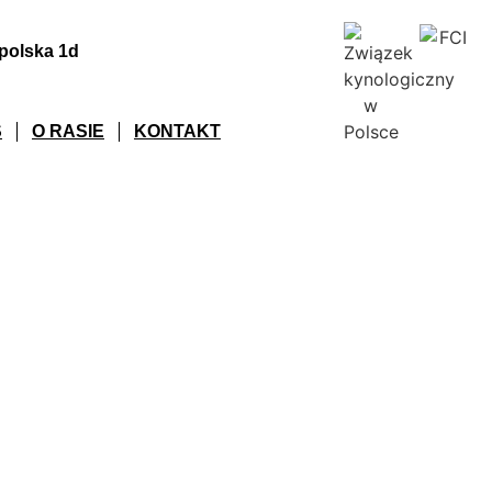
opolska 1d
S
O RASIE
KONTAKT