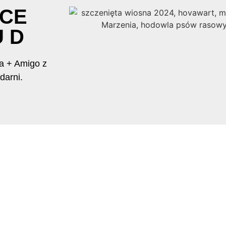
ć
ICE
ia”
U D
a + Amigo z
darni.
vawartów