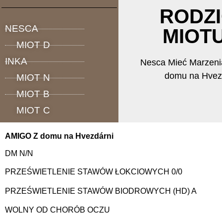
”Mie
RODZ
Marzen
NESCA
MIOT
MIOT D
FCI
INKA
Nesca Mieć Marzeni
domu na Hvez
MIOT N
MIOT B
Domowa hodowla ho
MIOT C
AMIGO Z domu na Hvezdárni
DM N/N
PRZEŚWIETLENIE STAWÓW ŁOKCIOWYCH 0/0
PRZEŚWIETLENIE STAWÓW BIODROWYCH (HD) A
WOLNY OD CHORÓB OCZU