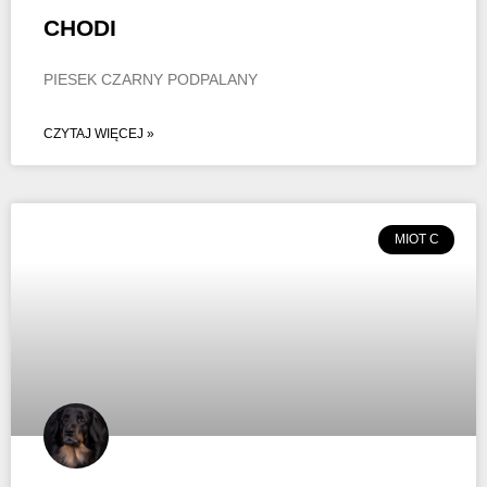
CHODI
PIESEK CZARNY PODPALANY
CZYTAJ WIĘCEJ »
MIOT C