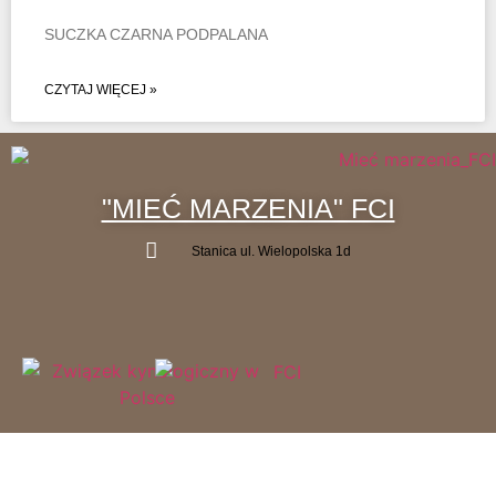
SUCZKA CZARNA PODPALANA
CZYTAJ WIĘCEJ »
"MIEĆ MARZENIA" FCI
Stanica ul. Wielopolska 1d