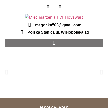
magenka503@gmail.com
Polska Stanica ul. Wielopolska 1d
”Mieć
NASZE PSY
Marzenia”