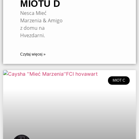
MIOTU D
Nesca Mieć
Marzenia & Amigo
z domu na
Hvezdarni.
Czytaj więcej »
MIOT C